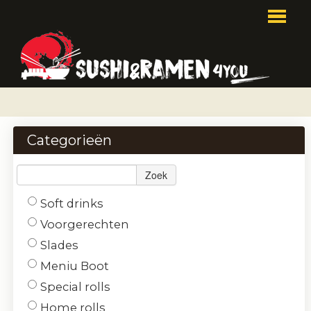
HOME
BESTELLEN
Categorieën
MENU
Zoek
RESERVEREN
Soft drinks
LOGIN
Voorgerechten
CONTACT
Slades
Meniu Boot
Special rolls
Home rolls