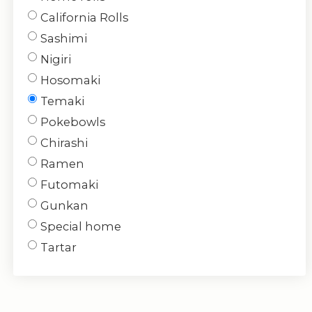
California Rolls
Sashimi
Nigiri
Hosomaki
Temaki
Pokebowls
Chirashi
Ramen
Futomaki
Gunkan
Special home
Tartar